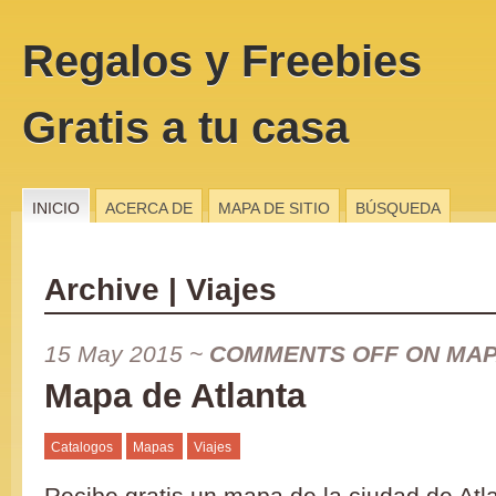
Regalos y Freebies
Gratis a tu casa
INICIO
ACERCA DE
MAPA DE SITIO
BÚSQUEDA
Archive | Viajes
15 May 2015
~
COMMENTS OFF
ON MAP
Mapa de Atlanta
Catalogos
Mapas
Viajes
Recibe gratis un mapa de la ciudad de Atl