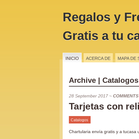
Regalos y Fr
Gratis a tu c
INICIO
ACERCA DE
MAPA DE 
Archive | Catalogos
28 September 2017
~
COMMENTS
Tarjetas con rel
Catalogos
Chartularia envía gratis y a tucas