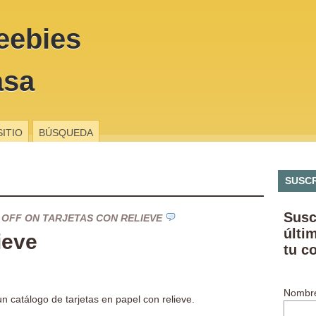
eebies
asa
SITIO
BÚSQUEDA
SUSCR
Susc
 OFF
ON TARJETAS CON RELIEVE
últi
ieve
tu c
Nombr
a un catálogo de tarjetas en papel con relieve.