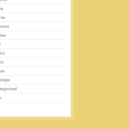
na
ras
iosos
tas
d
ers
co
tas
logia
tegorized
s