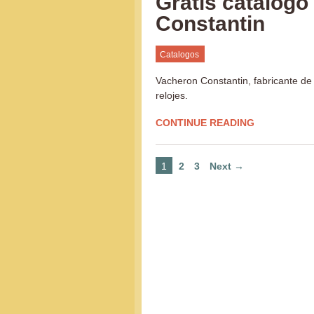
Gratis catálogo
Constantin
Catalogos
Vacheron Constantin, fabricante de 
relojes.
CONTINUE READING
1
2
3
Next →