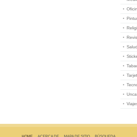
Ofici
Pintu
Relig
Revis
Salu
Stick
Taba
Tarje
Tecno
Unca
Viaje
HOME
ACERCA DE
MAPA DE SITIO
BÚSQUEDA