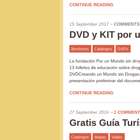
CONTINUE READING
15 September 2017
~
COMMENTS
DVD y KIT por 
Brochures
Catalogos
DVD's
La fundación Por un Mundo sin droga
13 folletos de educación sobre drog
DVDCreando un Mundo sin Drogas, c
presentación preliminar del docume
CONTINUE READING
27 September 2016
~
1 COMMEN
Gratis Guía Tur
Catalogos
Mapas
Viajes