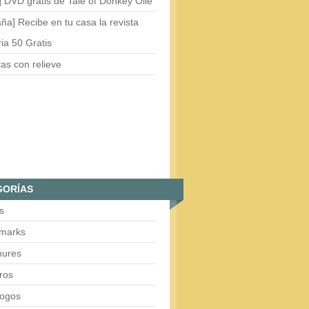
 DVD gratis de Tale of Donkey Olie
ña] Recibe en tu casa la revista
ria 50 Gratis
tas con relieve
GORÍAS
s
marks
hures
ros
logos