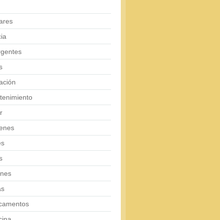
ares
ia
rgentes
s
ación
tenimiento
r
enes
es
s
ones
as
camentos
cina