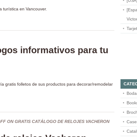
[USA]
a turística en Vancouver.
[Espa
Victo
Tarje
gos informativos para tu
CATE
ía gratis folletos de sus productos para decorar/remodelar
Boda
Book
Broc
FF
ON GRATIS CATÁLOGO DE RELOJES VACHERON
Case
Cata