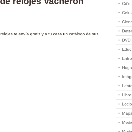
 de relojes Vacheron
Cd's
Celul
Cienc
Dete
relojes te envía gratis y a tu casa un catálogo de sus
DVD'
Educ
Entre
Hoga
Imág
Lent
Libro
Loci
Map
Medi
Medi