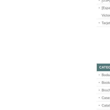
[USA]
[Espa
Victo
Tarje
CATE
Boda
Book
Broc
Case
Cata