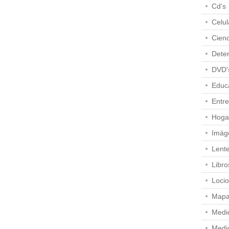
Cd's
Celul
Cienc
Dete
DVD'
Educ
Entre
Hoga
Imág
Lent
Libro
Loci
Map
Medi
Medi