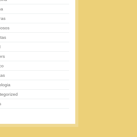
na
ras
iosos
tas
d
ers
co
tas
logia
tegorized
s