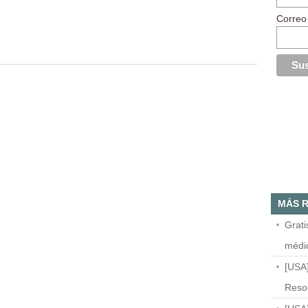
Correo
MÁS R
Grat
médi
[USA
Resor