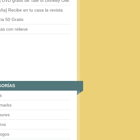
 DVD gratis de Tale of Donkey Olie
ña] Recibe en tu casa la revista
ria 50 Gratis
tas con relieve
GORÍAS
s
marks
hures
ros
logos