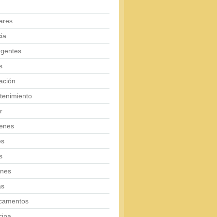
ares
ia
rgentes
s
ación
tenimiento
r
enes
es
s
ones
as
camentos
cina