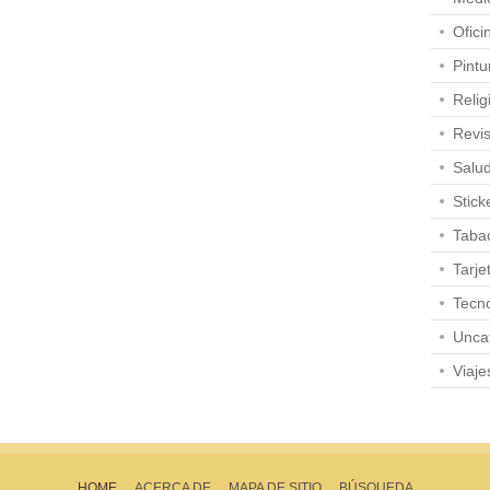
Ofici
Pintu
Relig
Revis
Salu
Stick
Taba
Tarje
Tecno
Unca
Viaje
HOME
ACERCA DE
MAPA DE SITIO
BÚSQUEDA