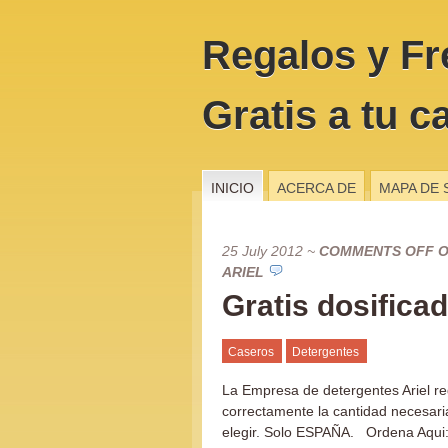
Regalos y Fr
Gratis a tu c
INICIO
ACERCA DE
MAPA DE 
25 July 2012
~
COMMENTS OFF
O
ARIEL
Gratis dosificad
Caseros
Detergentes
La Empresa de detergentes Ariel re
correctamente la cantidad necesari
elegir. Solo ESPAÑA. Ordena Aqui: