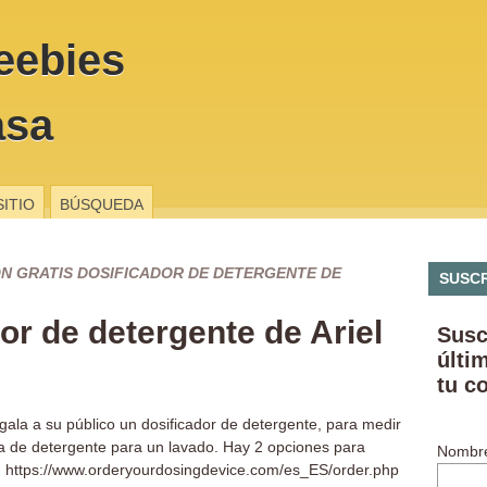
eebies
asa
SITIO
BÚSQUEDA
N GRATIS DOSIFICADOR DE DETERGENTE DE
SUSCR
or de detergente de Ariel
Susc
últi
tu c
gala a su público un dosificador de detergente, para medir
a de detergente para un lavado. Hay 2 opciones para
Nombr
 https://www.orderyourdosingdevice.com/es_ES/order.php