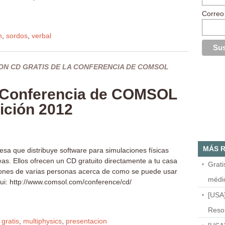
Correo
n
,
sordos
,
verbal
ON CD GRATIS DE LA CONFERENCIA DE COMSOL
a Conferencia de COMSOL
ición 2012
MÁS R
a que distribuye software para simulaciones físicas
reas. Ellos ofrecen un CD gratuito directamente a tu casa
Grat
ciones de varias personas acerca de como se puede usar
médi
i: http://www.comsol.com/conference/cd/
[USA
Resor
,
gratis
,
multiphysics
,
presentacion