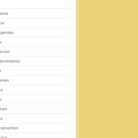
ares
ia
rgentes
s
ación
tenimiento
r
enes
es
s
ones
as
camentos
cina