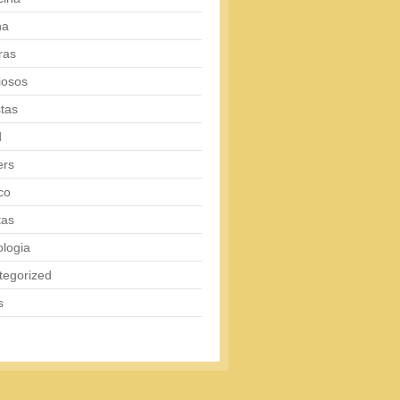
na
ras
iosos
tas
d
ers
co
tas
logia
tegorized
s