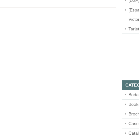
[USA]
[Espa
Victo
Tarje
CATE
Boda
Book
Broc
Case
Cata