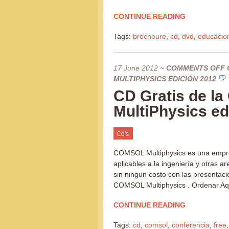
CONTINUE READING
Tags:
brochoure
,
cd
,
dvd
,
educacio
17 June 2012
~
COMMENTS OFF
MULTIPHYSICS EDICIÓN 2012
CD Gratis de l
MultiPhysics ed
Cd's
COMSOL Multiphysics es una empres
aplicables a la ingeniería y otras a
sin ningun costo con las presenta
COMSOL Multiphysics . Ordenar Aqu
CONTINUE READING
Tags:
cd
,
comsol
,
conferencia
,
free