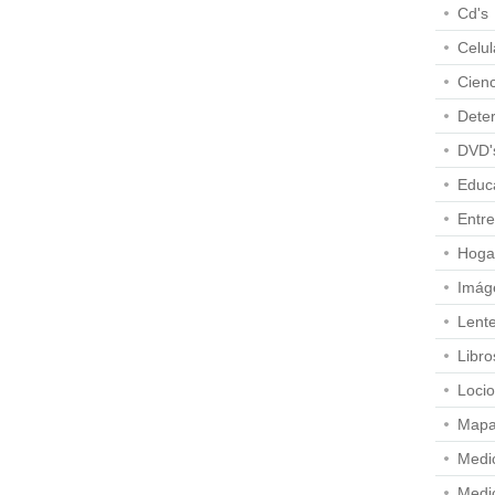
Cd's
Celul
Cienc
Dete
DVD'
Educ
Entre
Hoga
Imág
Lent
Libro
Loci
Map
Medi
Medi