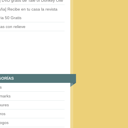
 DVD gratis de Tale of Donkey Olie
ña] Recibe en tu casa la revista
ria 50 Gratis
tas con relieve
GORÍAS
s
marks
hures
ros
logos