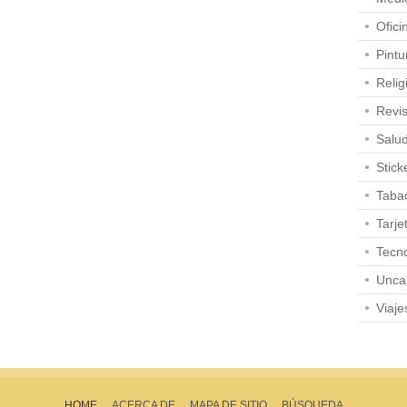
Ofici
Pintu
Relig
Revis
Salu
Stick
Taba
Tarje
Tecno
Unca
Viaje
HOME
ACERCA DE
MAPA DE SITIO
BÚSQUEDA