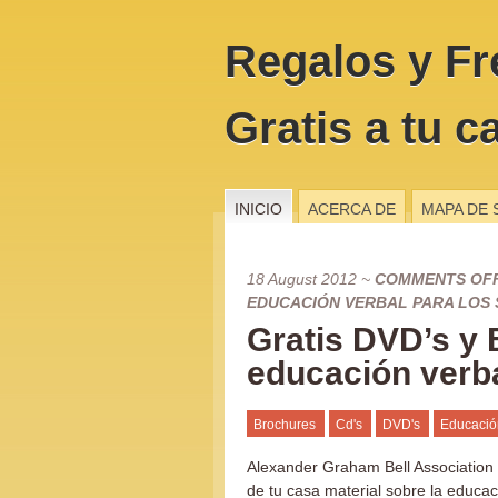
Regalos y Fr
Gratis a tu c
INICIO
ACERCA DE
MAPA DE 
18 August 2012
~
COMMENTS OF
EDUCACIÓN VERBAL PARA LOS
Gratis DVD’s y 
educación verba
Brochures
Cd's
DVD's
Educació
Alexander Graham Bell Association 
de tu casa material sobre la educa