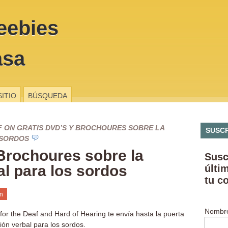
eebies
asa
SITIO
BÚSQUEDA
F
ON GRATIS DVD’S Y BROCHOURES SOBRE LA
SUSCR
 SORDOS
Brochoures sobre la
Susc
l para los sordos
últi
tu c
n
Nombr
for the Deaf and Hard of Hearing te envía hasta la puerta
ción verbal para los sordos.