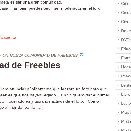
meta es ser una gran comunidad.
Cd's
ucasa Tambien puedes pedir ser moderador en el foro
Celul
Cienc
Dete
,
page
,
tu
DVD'
Educ
F
ON NUEVA COMUNIDAD DE FREEBIES
Entre
d de Freebies
Hoga
Imág
Lent
uiero anunciar públicamente que lanzaré un foro para que
Libro
eebies que nos hayan llegado… En fin quiero dar el primer
ndo moderadores y usuarios activos de el foro. Como
Loci
rajo al mundo, por lo […]
Map
Medi
Medi