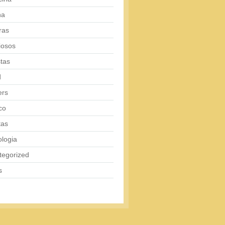
na
ras
iosos
tas
d
ers
co
tas
logia
tegorized
s