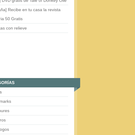
 DVD gratis de Tale of Donkey Olie
ña] Recibe en tu casa la revista
ria 50 Gratis
tas con relieve
GORÍAS
s
marks
hures
ros
logos