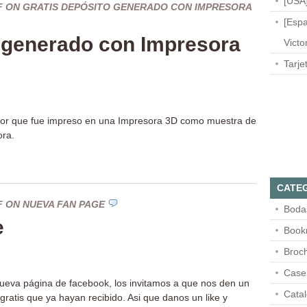
[USA]
F
ON GRATIS DEPÓSITO GENERADO CON IMPRESORA
[Espa
o generado con Impresora
Victo
Tarje
dor que fue impreso en una Impresora 3D como muestra de
esora.
CATE
F
ON NUEVA FAN PAGE
Boda
e
Book
Broc
Case
eva página de facebook, los invitamos a que nos den un
Cata
gratis que ya hayan recibido. Asi que danos un like y