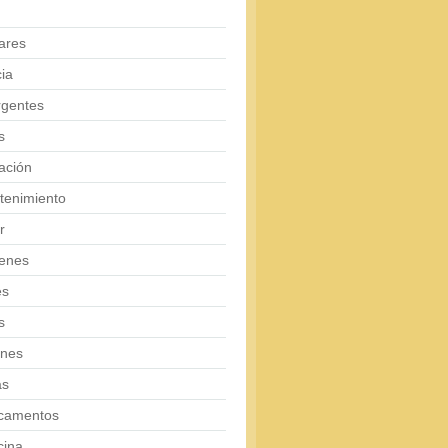
ares
ia
rgentes
s
ación
tenimiento
r
enes
es
s
ones
as
camentos
cina