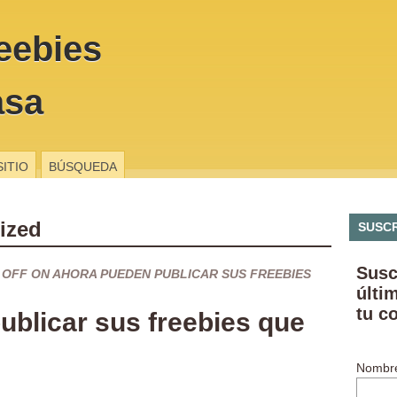
eebies
asa
SITIO
BÚSQUEDA
ized
SUSCR
Susc
 OFF
ON AHORA PUEDEN PUBLICAR SUS FREEBIES
últi
tu c
blicar sus freebies que
Nombr