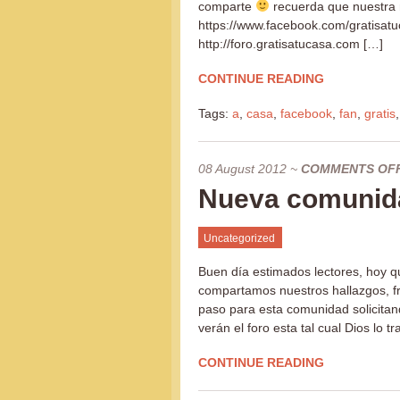
comparte
recuerda que nuestra 
https://www.facebook.com/gratisat
http://foro.gratisatucasa.com […]
CONTINUE READING
Tags:
a
,
casa
,
facebook
,
fan
,
gratis
08 August 2012
~
COMMENTS OF
Nueva comunida
Uncategorized
Buen día estimados lectores, hoy q
compartamos nuestros hallazgos, fr
paso para esta comunidad solicita
verán el foro esta tal cual Dios lo t
CONTINUE READING