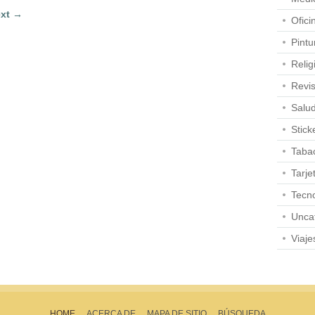
xt →
Ofici
Pintu
Relig
Revis
Salu
Stick
Taba
Tarje
Tecno
Unca
Viaje
HOME
ACERCA DE
MAPA DE SITIO
BÚSQUEDA